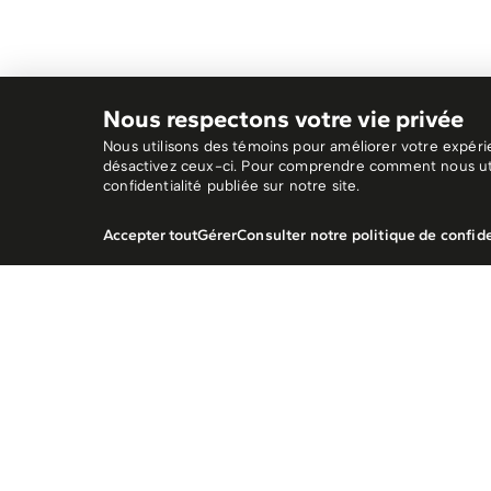
Nous respectons votre vie privée
Nous utilisons des témoins pour améliorer votre expérien
désactivez ceux-ci. Pour comprendre comment nous utilis
confidentialité publiée sur notre site.
Accepter tout
Gérer
Consulter notre politique de confide